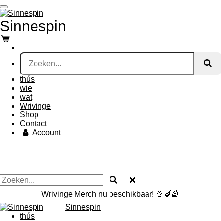
Ga
direct
Sinnespin
naar
de
hoofdinhoud
thús
wie
wat
Wrivinge
Shop
Contact
Account
Wrivinge Merch nu beschikbaar! 🍑🍆🌈
Sinnespin
thús