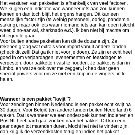
Het versturen van pakketten is afhankelijk van veel factoren.
We krijgen een indicatie van wanneer iets aan zou kunnen
komen en dan toch blijft het ergens hangen. Dit kan een
menselijke factor zijn (te weinig personeel, oorlog, pandemie,
staking), maar ook iets waar niemand iets aan kan doen (slecht
weer, dino-aanval, sharknado e.d.). Ik ben niet bij machte om
dit tegen te gaan.
Voor buitenlandse pakketten kan dit de douane zijn. Ze
rekenen graag wat extra's voor import vanuit andere landen
(check dit zelf! Dat ga ik niet voor je doen). Ze zijn er echt heel
goed in om verjaardagen, evenementen en feestdagen te
verpesten, door pakketten vast te houden. Je pakket is dan in
Limbo, en wat ze ook over me zeggen, ik heb daar geen
special powers voor om ze met een knip in de vingers uit te
halen.
Wanneer is een pakket "kwijt"?
Voor zendingen binnen Nederland is een pakket echt kwijt na
30 dagen. Voor België (en andere landen buiten Nederland) 6
weken. Dat is wanneer we een onderzoek kunnen indienen en
PostNL heel hard gaat zoeken naar het pakket. Dit kan een
paar dagen tot maanden duren. Mocht het niet te vinden zijn,
dan krijg ik de verzendkosten terug en indien het pakket