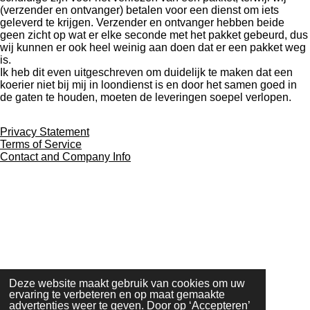
(verzender en ontvanger) betalen voor een dienst om iets
geleverd te krijgen. Verzender en ontvanger hebben beide
geen zicht op wat er elke seconde met het pakket gebeurd, dus
wij kunnen er ook heel weinig aan doen dat er een pakket weg
is.
Ik heb dit even uitgeschreven om duidelijk te maken dat een
koerier niet bij mij in loondienst is en door het samen goed in
de gaten te houden, moeten de leveringen soepel verlopen.
Privacy Statement
Terms of Service
Contact and Company Info
Deze website maakt gebruik van cookies om uw
ervaring te verbeteren en op maat gemaakte
advertenties weer te geven. Door op ‘Accepteren’
© 2026 Sinnespin